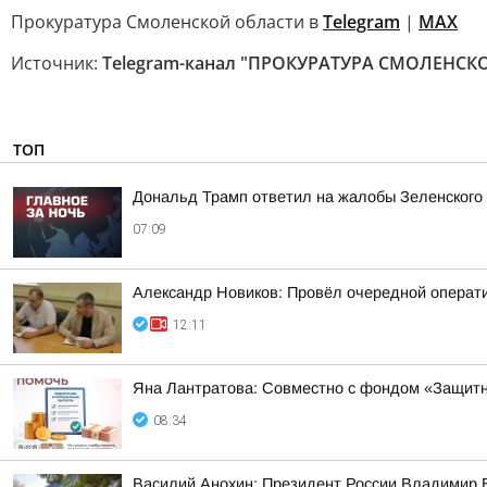
Прокуратура Смоленской области в
Telegram
|
МАХ
Источник:
Telegram-канал "ПРОКУРАТУРА СМОЛЕНСК
ТОП
Дональд Трамп ответил на жалобы Зеленского н
07:09
Александр Новиков: Провёл очередной операти
12:11
Яна Лантратова: Совместно с фондом «Защитн
08:34
Василий Анохин: Президент России Владимир В