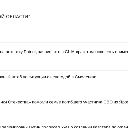
ОЙ ОБЛАСТИ"
а нехватку Patriot, заявив, что в США «ракетам тоже есть приме
вный штаб по ситуации с непогодой в Смоленске
ики Отечества» помогли семье погибшего участника СВО из Яро
ладимирович Путин подписал Указ о создании кластера по огран