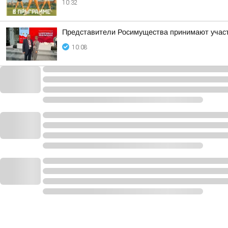
10:32
Представители Росимущества принимают участ
10:08