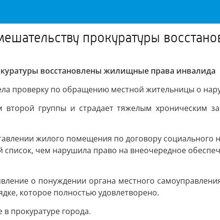
вмешательству прокуратуры восстан
рокуратуры восстановлены жилищные права инвалида
вела проверку по обращению местной жительницы о на
ом второй группы и страдает тяжелым хроническим з
ставлении жилого помещения по договору социального н
 список, чем нарушила право на внеочередное обеспеч
заявление о понуждении органа местного самоуправлен
дке, которое полностью удовлетворено.
 в прокуратуре города.