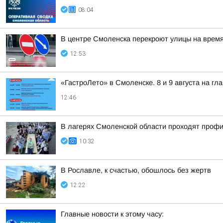
08:04
В центре Смоленска перекроют улицы на врем
12:53
«ГастроЛето» в Смоленске. 8 и 9 августа на гл
12:46
В лагерях Смоленской области проходят проф
10:32
В Рославле, к счастью, обошлось без жертв
12:22
Главные новости к этому часу: