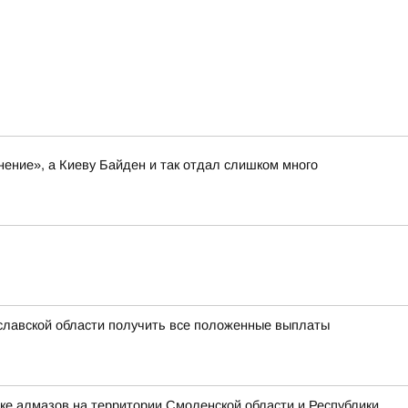
нение», а Киеву Байден и так отдал слишком много
славской области получить все положенные выплаты
ке алмазов на территории Смоленской области и Республики