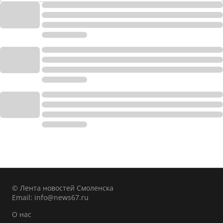
© Лента новостей Смоленска
Email:
info@news67.ru
О нас