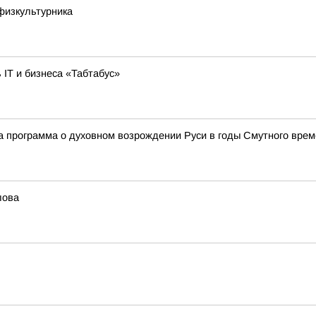
физкультурника
 IT и бизнеса «Табтабус»
а программа о духовном возрождении Руси в годы Смутного вре
лова