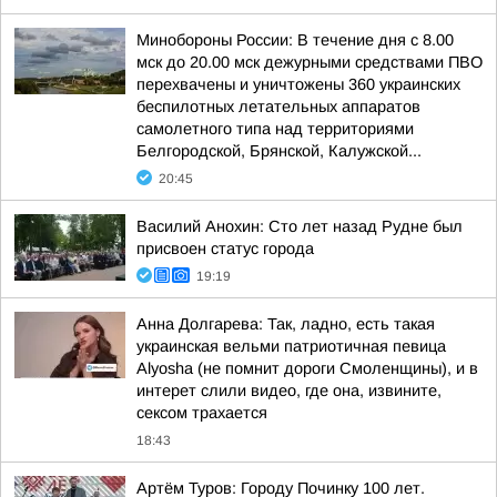
Минобороны России: В течение дня с 8.00
мск до 20.00 мск дежурными средствами ПВО
перехвачены и уничтожены 360 украинских
беспилотных летательных аппаратов
самолетного типа над территориями
Белгородской, Брянской, Калужской...
20:45
Василий Анохин: Сто лет назад Рудне был
присвоен статус города
19:19
Анна Долгарева: Так, ладно, есть такая
украинская вельми патриотичная певица
Alyosha (не помнит дороги Смоленщины), и в
интерет слили видео, где она, извините,
сексом трахается
18:43
Артём Туров: Городу Починку 100 лет.