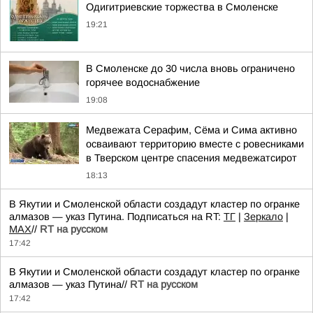
Одигитриевские торжества в Смоленске
19:21
В Смоленске до 30 числа вновь ограничено
горячее водоснабжение
19:08
Медвежата Серафим, Сёма и Сима активно
осваивают территорию вместе с ровесниками
в Тверском центре спасения медвежатсирот
18:13
В Якутии и Смоленской области создадут кластер по огранке
алмазов — указ Путина. Подписаться на RT:
ТГ
|
Зеркало
|
MAX
//
RT на русском
17:42
В Якутии и Смоленской области создадут кластер по огранке
алмазов — указ Путина//
RT на русском
17:42