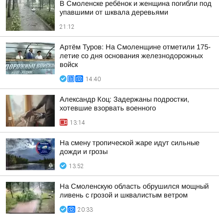
В Смоленске ребёнок и женщина погибли под
упавшими от шквала деревьями
21:12
Артём Туров: На Смоленщине отметили 175-
летие со дня основания железнодорожных
войск
14:40
Александр Коц: Задержаны подростки,
хотевшие взорвать военного
13:14
На смену тропической жаре идут сильные
дожди и грозы
13:52
На Смоленскую область обрушился мощный
ливень с грозой и шквалистым ветром
20:33