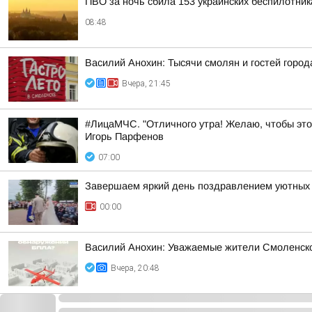
ПВО за ночь сбила 153 украинских беспилотни
08:48
Василий Анохин: Тысячи смолян и гостей город
Вчера, 21:45
#ЛицаМЧС. "Отличного утра! Желаю, чтобы это
Игорь Парфенов
07:00
Завершаем яркий день поздравлением уютных 
00:00
Василий Анохин: Уважаемые жители Смоленской
Вчера, 20:48