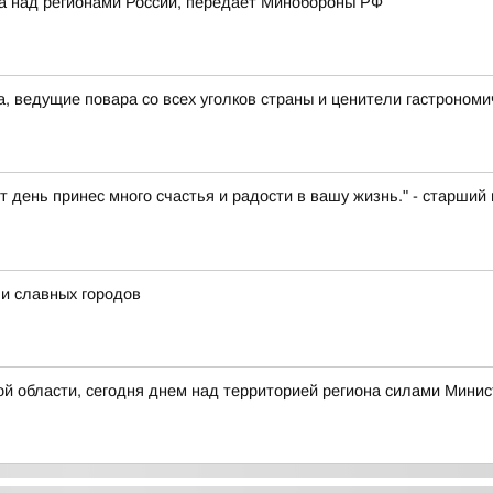
ка над регионами России, передает Минобороны РФ
а, ведущие повара со всех уголков страны и ценители гастрономи
т день принес много счастья и радости в вашу жизнь." - старш
и славных городов
 области, сегодня днем над территорией региона силами Минис