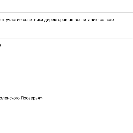
т участие советники директоров оп воспитанию со всех
й
моленского Поозерья»