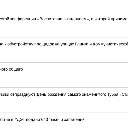
еской конференции «Воспитание созиданием», в которой принимаю
л к обустройству площадок на улицах Глинки и Коммунистическо
ного общего
ровики отпразднуют День рождения самого знаменитого зубра «С
частие в #ДЭГ подано 643 тысячи заявлений