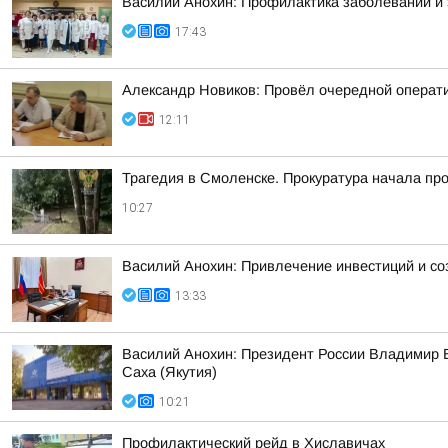
Василий Анохин: Профилактика заболеваний и 
17:43
Александр Новиков: Провёл очередной операти
12:11
Трагедия в Смоленске. Прокуратура начала пр
10:27
Василий Анохин: Привлечение инвестиций и со
13:33
Василий Анохин: Президент России Владимир В
Саха (Якутия)
10:21
Профилактический рейд в Хиславичах