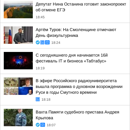
Депутат Нина Останина готовит законопроект
об отмене ЕГЭ
18:45
Артём Туров: На Смоленщине отмечают
День физкультурника
18:24
С сегодняшнего дня начинается 16й
фестиваль IT и бизнеса «Табтабус»
18:19
В эфире Российского радиоуниверситета
вышла программа о духовном возрождении
Руси в годы Смутного времени
18:18
Вахта Памяти судебного пристава Андрея
Крылова
18:07