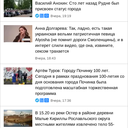
Василий Анохин: Сто лет назад Рудне был
присвоен статус города
Вчера, 19:19
Анна Долгарева: Так, ладно, есть такая
украинская вельми патриотичная певица
Alyosha (не помнит дороги Смоленщины), и в
интерет слили видео, где она, извините,
сексом трахается
Вчера, 18:43
Артём Туров: Городу Починку 100 лет.
Сегодня в рамках празднования 100-летия со
дня основания города Починка была
подготовлена масштабная торжественная
программа
Вчера, 17:36
В 15.20 из реки Остер в районе деревни
Малые Кириллы Рославльского округа
местными жителями извлечено тело 55-