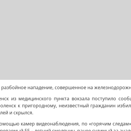
 разбойное нападение, совершенное на железнодорож
нск из медицинского пункта вокзала поступило сооб
оленск к пригородному, неизвестный гражданин изби
лей и скрылся.
помощью камер видеонаблюдения, по «горячим следам»,
зреваемый 55 – летний смолянин, ранее судимый за ана