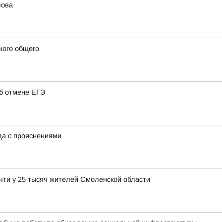
лова
ного общего
об отмене ЕГЭ
ода с прояснениями
чти у 25 тысяч жителей Смоленской области