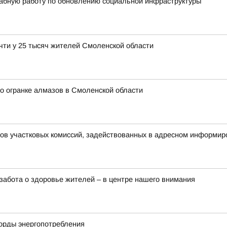
абную работу по обновлению социальной инфраструктуры
чти у 25 тысяч жителей Смоленской области
о огранке алмазов в Смоленской области
нов участковых комиссий, задействованных в адресном информир
забота о здоровье жителей – в центре нашего внимания
корды энергопотребления