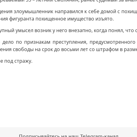
дения злоумышленник направился к себе домой с похи
ния фигуранта похищенное имущество изъято.
упный умысел возник у него внезапно, когда понял, что
дело по признакам преступления, предусмотренного ч.
ния свободы на срок до восьми лет со штрафом в разме
е под стражу.
Подписывайтесь на наш Telegram-канал