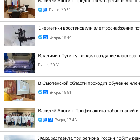
Василий Анохин: Продолжаем в регионе масшт
Вчера, 20:51
Энергетики восстановили электроснабжение по
Вчера, 19:44
Владимир Путин утвердил создание кластера п
Вчера, 20:31
В Смоленской области проходит обучение чле
Вчера, 15:51
Василий Анохин: Профилактика заболеваний и 
Вчера, 17:43
Жара заставила три региона России побить ре