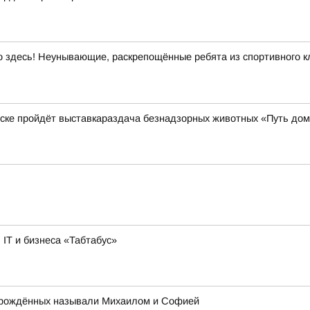
здесь! Неунывающие, раскрепощённые ребята из спортивного кл
нске пройдёт выставкараздача безнадзорных животных «Путь до
IT и бизнеса «Табтабус»
ворождённых называли Михаилом и Софией