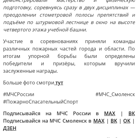
демонстрировали мастерство и физическую
подготовку, соревнуясь сразу в двух дисциплинах —
преодолении стометровой полосы препятствий и
подъёме по штурмовой лестнице в окно на высоте
четвертого этажа учебной башни.
Участие в соревнованиях приняли команды
различных пожарных частей города и области. По
итогам упорной борьбы были определены
победители и призёры, которым вручили
заслуженные награды.
Больше фото смотри
тут
#МЧСРоссии #МЧС_Смоленск
#ПожарноСпасательныйСпорт
Подписывайся на МЧС России в
MAX
|
ВК
Подписывайся на МЧС Смоленск в
MAX
|
BK
|
OK
|
ДЗЕН