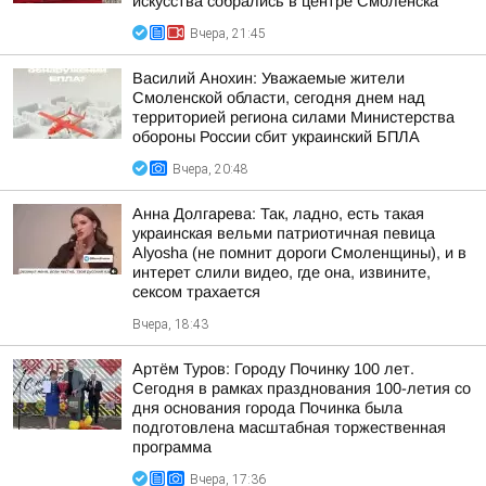
искусства собрались в центре Смоленска
Вчера, 21:45
Василий Анохин: Уважаемые жители
Смоленской области, сегодня днем над
территорией региона силами Министерства
обороны России сбит украинский БПЛА
Вчера, 20:48
Анна Долгарева: Так, ладно, есть такая
украинская вельми патриотичная певица
Alyosha (не помнит дороги Смоленщины), и в
интерет слили видео, где она, извините,
сексом трахается
Вчера, 18:43
Артём Туров: Городу Починку 100 лет.
Сегодня в рамках празднования 100-летия со
дня основания города Починка была
подготовлена масштабная торжественная
программа
Вчера, 17:36