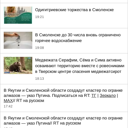
Одигитриевские торжества в Смоленске
19:21
В Смоленске до 30 числа вновь ограничено
горячее водоснабжение
19:08
Медвежата Серафим, Сёма и Сима активно
осваивают территорию вместе с ровесниками
в Тверском центре спасения медвежатсирот
18:13
В Якутии и Смоленской области создадут кластер по огранке
алмазов — указ Путина. Подписаться на RT:
ТГ
|
Зеркало
|
MAX
//
RT на русском
17:42
В Якутии и Смоленской области создадут кластер по огранке
алмазов — указ Путина//
RT на русском