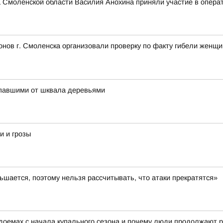
 Смоленской области Василия Анохина приняли участие в опера
нов г. Смоленска организовали проверку по факту гибели женщ
упавшими от шквала деревьями
и и грозы
шается, поэтому нельзя рассчитывать, что атаки прекратятся»
доемах с начала купального сезона и почему люди продолжают р