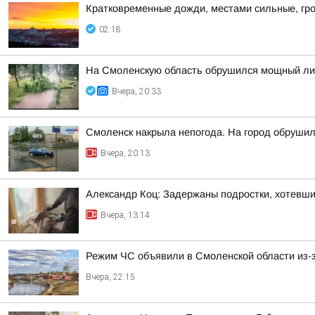
Кратковременные дожди, местами сильные, гро
02:18
На Смоленскую область обрушился мощный лив
Вчера, 20:33
Смоленск накрыла непогода. На город обруши
Вчера, 20:13
Александр Коц: Задержаны подростки, хотевши
Вчера, 13:14
Режим ЧС объявили в Смоленской области из-з
Вчера, 22:15