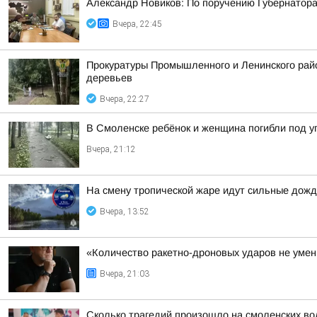
Александр Новиков: По поручению Губернатора
Вчера, 22:45
Прокуратуры Промышленного и Ленинского райо
деревьев
Вчера, 22:27
В Смоленске ребёнок и женщина погибли под 
Вчера, 21:12
На смену тропической жаре идут сильные дожд
Вчера, 13:52
«Количество ракетно-дроновых ударов не умень
Вчера, 21:03
Сколько трагедий произошло на смоленских во