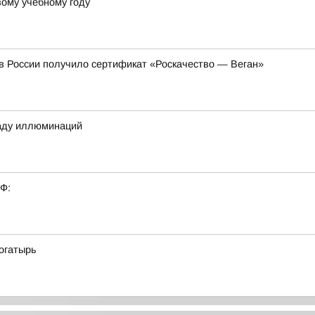
вому учебному году
в России получило сертификат «Роскачество — Веган»
раду иллюминаций
РФ:
огатырь