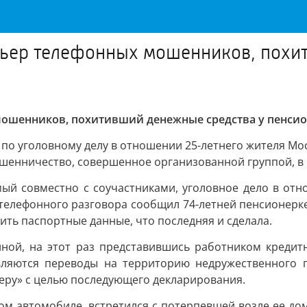
рьер телефонных мошенников, похи
мошенников, похитивший денежные средства у пенси
 по уголовному делу в отношении 25-летнего жителя М
мошенничество, совершенное организованной группой, в
димый совместно с соучастниками, уголовное дело в от
е телефонного разговора сообщил 74-летней пенсионер
ть паспортные данные, что последняя и сделала.
иной, на этот раз представившись работником кредит
твляются переводы на территорию недружественного г
ьеру» с целью последующего декларирования.
 автомобиле, встретился с потерпевшей возле ее дома