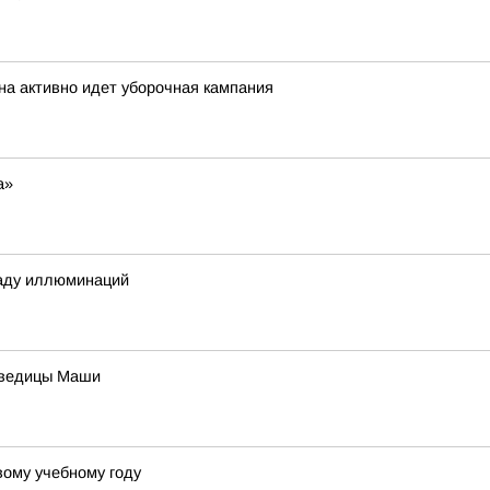
на активно идет уборочная кампания
а»
раду иллюминаций
дведицы Маши
вому учебному году