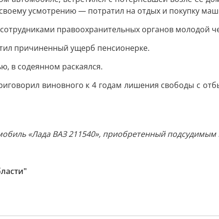
 своему усмотрению — потратил на отдых и покупку ма
отрудниками правоохранительных органов молодой чело
стил причиненный ущерб пенсионерке.
ю, в содеянном раскаялся.
приговорил виновного к 4 годам лишения свободы с от
томобиль «Лада ВАЗ 211540», приобретенный подсудимым
бласти"