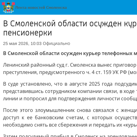
В Смоленской области осужден ку
пенсионерки
Официально
25 мая 2026, 10:03
В Смоленской области осужден курьер телефонных 
Ленинский районный суд г. Смоленска вынес приговор
преступления, предусмотренного ч. 4 ст. 159 УК РФ (
В суде установлено, что в августе 2025 года подсу
представившись сотрудником компании связи, в ход
линии и попросил для подтверждения личности сообщи
После этого злоумышленник снова связался с женщ
доступ к ее банковским счетам, с которых осущес
необходимо снять все сбережения и передать их «кур
Затем подсудимый прибыл в Смоленск на арендованном