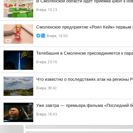
В Смоленской области идёт приёмка школ к но
Вчера, 19:23
Смоленское предприятие «Роял Кейк» первым 
Вчера, 16:50
Телебашня в Смоленске присоединяется к па
Вчера, 20:16
Что известно о последствиях атак на регионы 
Вчера, 09:42
Уже завтра — премьера фильма «Последний б
Вчера, 18:43