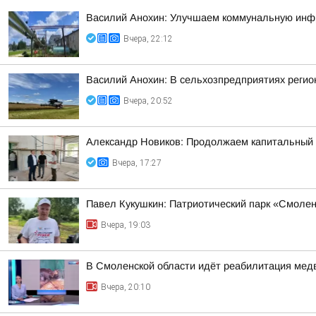
Василий Анохин: Улучшаем коммунальную инфр
Вчера, 22:12
Василий Анохин: В сельхозпредприятиях регио
Вчера, 20:52
Александр Новиков: Продолжаем капитальный
Вчера, 17:27
Павел Кукушкин: Патриотический парк «Смоленс
Вчера, 19:03
В Смоленской области идёт реабилитация ме
Вчера, 20:10