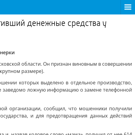
тивший денежные средства у
онерки
осковской области. Он признан виновным в совершении
 крупном размере).
ношении которых выделено в отдельное производство,
ке заведомо ложную информацию о замене телефонной
ной организации, сообщил, что мошенники получили
осударства, и для предотвращения данных действий
 и, назвав кодовое слово «мама», получил от нее 614