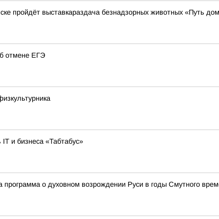
нске пройдёт выставкараздача безнадзорных животных «Путь до
об отмене ЕГЭ
физкультурника
 IT и бизнеса «Табтабус»
а программа о духовном возрождении Руси в годы Смутного вре