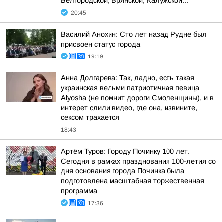
Белгородской, Брянской, Калужской...
20:45
Василий Анохин: Сто лет назад Рудне был
присвоен статус города
19:19
Анна Долгарева: Так, ладно, есть такая
украинская вельми патриотичная певица
Alyosha (не помнит дороги Смоленщины), и в
интерет слили видео, где она, извините,
сексом трахается
18:43
Артём Туров: Городу Починку 100 лет.
Сегодня в рамках празднования 100-летия со
дня основания города Починка была
подготовлена масштабная торжественная
программа
17:36