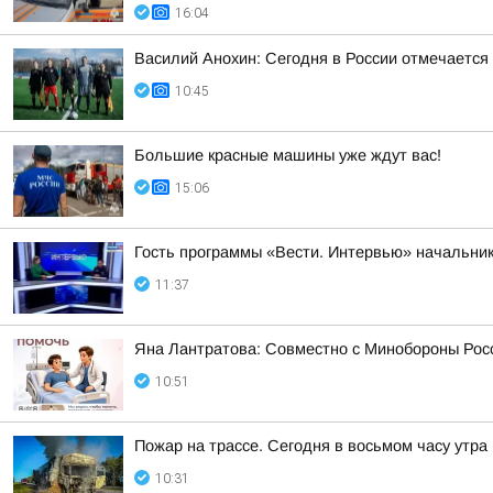
16:04
Василий Анохин: Сегодня в России отмечается
10:45
Большие красные машины уже ждут вас!
15:06
Гость программы «Вести. Интервью» начальник
11:37
Яна Лантратова: Совместно с Минобороны Росс
10:51
Пожар на трассе. Сегодня в восьмом часу утр
10:31