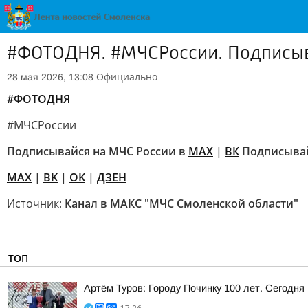
#ФОТОДНЯ. #МЧСРоссии. Подписыва
Официально
28 мая 2026, 13:08
#ФОТОДНЯ
#МЧСРоссии
Подписывайся на МЧС России в
MAX
|
ВК
Подписывай
MAX
|
BK
|
OK
|
ДЗЕН
Источник:
Канал в МАКС "МЧС Смоленской области"
ТОП
Артём Туров: Городу Починку 100 лет. Сегодн