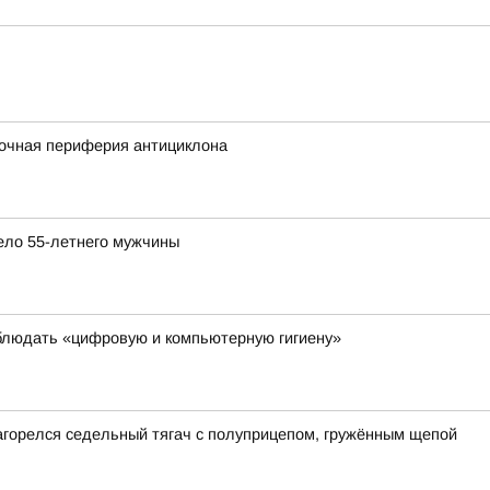
сточная периферия антициклона
ело 55-летнего мужчины
блюдать «цифровую и компьютерную гигиену»
загорелся седельный тягач с полуприцепом, гружённым щепой