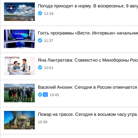
Погода приходит в норму. В воскресенье, 9 ав
12:16
Гость программы «Вести. Интервью» начальник
11:37
Яна Лантратова: Совместно с Минобороны Росс
10:51
Василий Анохин: Сегодня в России отмечается
10:45
Пожар на трассе. Сегодня в восьмом часу утр
10:39