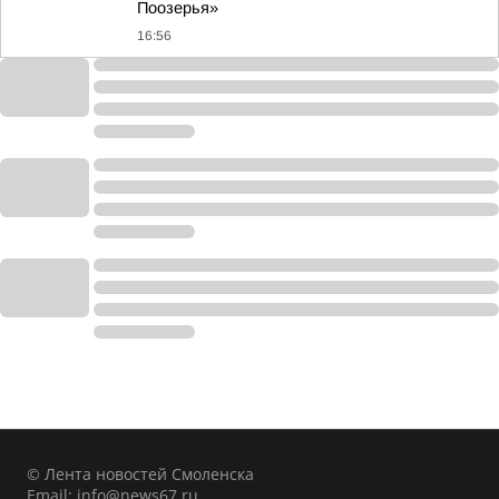
Поозерья»
16:56
© Лента новостей Смоленска
Email:
info@news67.ru