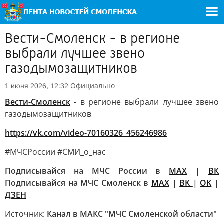
Вести-Смоленск - в регионе
выбрали лучшее звено
газодымозащитников
Официально
1 июня 2026, 12:32
Вести-Смоленск
- в регионе выбрали лучшее звено
газодымозащитников
https://vk.com/video-70160326_456246986
#МЧСРоссии #СМИ_о_нас
Подписывайся на МЧС России в
MAX
|
ВК
Подписывайся на МЧС Смоленск в
MAX
|
BK
|
OK
|
ДЗЕН
Источник:
Канал в МАКС "МЧС Смоленской области"