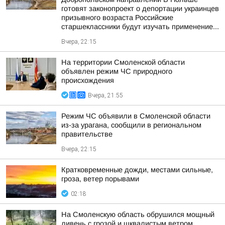
готовят законопроект о депортации украинцев
призывного возраста Российские
старшеклассники будут изучать применение...
Вчера, 22:15
На территории Смоленской области
объявлен режим ЧС природного
происхождения
Вчера, 21:55
Режим ЧС объявили в Смоленской области
из-за урагана, сообщили в региональном
правительстве
Вчера, 22:15
Кратковременные дожди, местами сильные,
гроза, ветер порывами
02:18
На Смоленскую область обрушился мощный
ливень с грозой и шквалистым ветром