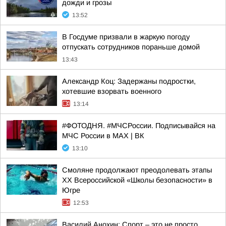
дожди и грозы
13:52
В Госдуме призвали в жаркую погоду
отпускать сотрудников пораньше домой
13:43
Александр Коц: Задержаны подростки,
хотевшие взорвать военного
13:14
#ФОТОДНЯ. #МЧСРоссии. Подписывайся на
МЧС России в MAX | ВК
13:10
Смоляне продолжают преодолевать этапы
XX Всероссийской «Школы безопасности» в
Югре
12:53
Василий Анохин: Спорт – это не просто