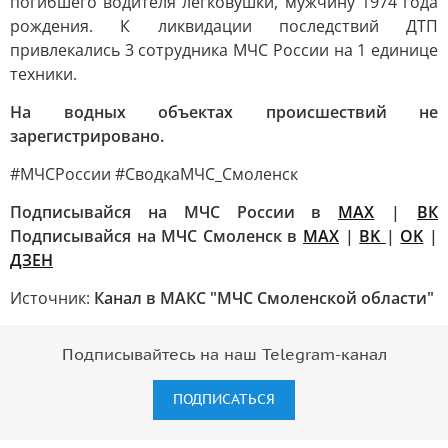
погибшего водителя легковушки, мужчину 1974 года
рождения. К ликвидации последствий ДТП
привлекались 3 сотрудника МЧС России на 1 единице
техники.
На водных объектах происшествий не
зарегистрировано.
#МЧСРоссии #СводкаМЧС_Смоленск
Подписывайся на МЧС России в
MAX
|
ВК
Подписывайся на МЧС Смоленск в
MAX
|
BK
|
OK
|
ДЗЕН
Источник:
Канал в МАКС "МЧС Смоленской области"
Подписывайтесь на наш Telegram-канал
ПОДПИСАТЬСЯ