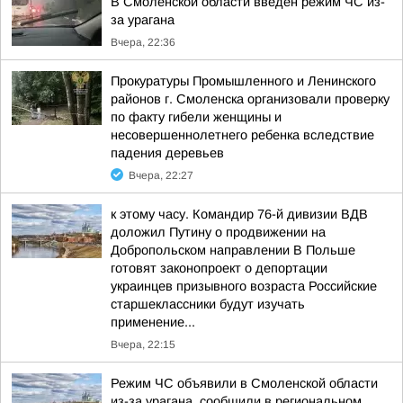
В Смоленской области введён режим ЧС из-
за урагана
Вчера, 22:36
Прокуратуры Промышленного и Ленинского
районов г. Смоленска организовали проверку
по факту гибели женщины и
несовершеннолетнего ребенка вследствие
падения деревьев
Вчера, 22:27
к этому часу. Командир 76-й дивизии ВДВ
доложил Путину о продвижении на
Добропольском направлении В Польше
готовят законопроект о депортации
украинцев призывного возраста Российские
старшеклассники будут изучать
применение...
Вчера, 22:15
Режим ЧС объявили в Смоленской области
из-за урагана, сообщили в региональном