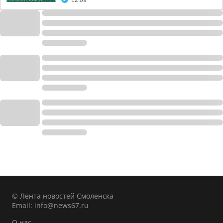
12:09
© Лента новостей Смоленска
Email:
info@news67.ru
О нас