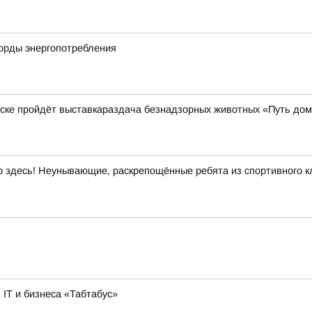
корды энергопотребления
нске пройдёт выставкараздача безнадзорных животных «Путь до
здесь! Неунывающие, раскрепощённые ребята из спортивного кл
IT и бизнеса «Табтабус»