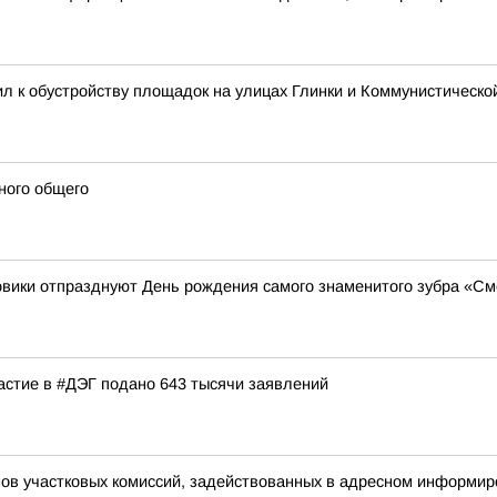
л к обустройству площадок на улицах Глинки и Коммунистическо
ного общего
ровики отпразднуют День рождения самого знаменитого зубра «С
частие в #ДЭГ подано 643 тысячи заявлений
нов участковых комиссий, задействованных в адресном информи