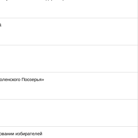
й
моленского Поозерья»
ровании избирателей