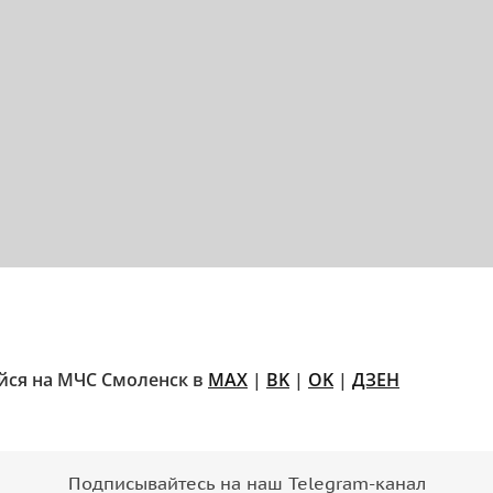
ся на МЧС Смоленск в
MAX
|
BK
|
OK
|
ДЗЕН
Подписывайтесь на наш Telegram-канал