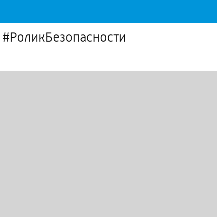
 #РоликБезопасности