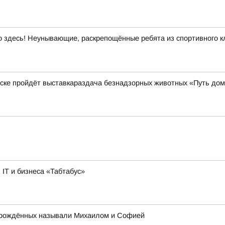
здесь! Неунывающие, раскрепощённые ребята из спортивного кл
нске пройдёт выставкараздача безнадзорных животных «Путь до
IT и бизнеса «Табтабус»
ворождённых называли Михаилом и Софией