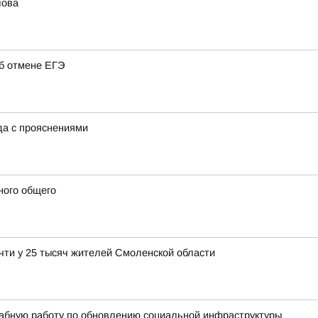
лова
об отмене ЕГЭ
ода с прояснениями
ного общего
чти у 25 тысяч жителей Смоленской области
абную работу по обновлению социальной инфраструктуры