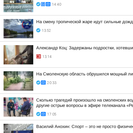
14:40
На смену тропической жаре идут сильные дожд
13:52
Александр Коц: Задержаны подростки, хотевши
13:14
На Смоленскую область обрушился мощный лив
20:33
Сколько трагедий произошло на смоленских во
другие острые вопросы в эфире телеканала «Ре
17:05
Василий Анохин: Спорт – это не просто физиче