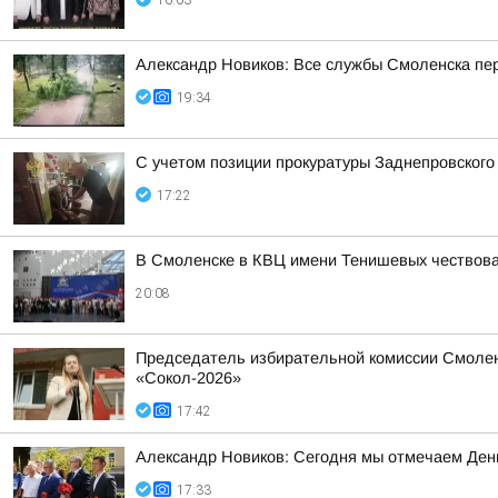
16:03
Александр Новиков: Все службы Смоленска пер
19:34
С учетом позиции прокуратуры Заднепровского
17:22
В Смоленске в КВЦ имени Тенишевых чествова
20:08
Председатель избирательной комиссии Смолен
«Сокол-2026»
17:42
Александр Новиков: Сегодня мы отмечаем День
17:33