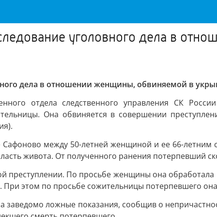
следование уголовного дела в отно
вного дела в отношении женщины, обвиняемой в укры
енного отдела следственного управления СК Росси
тельницы. Она обвиняется в совершении преступления
я).
де Сафоново между 50-летней женщиной и ее 66-летним
ласть живота. От полученного ранения потерпевший ск
й преступлении. По просьбе женщины она обработала р
я. При этом по просьбе сожительницы потерпевшего он
дала заведомо ложные показания, сообщив о непричастн
лекшего смерть потерпевшего.