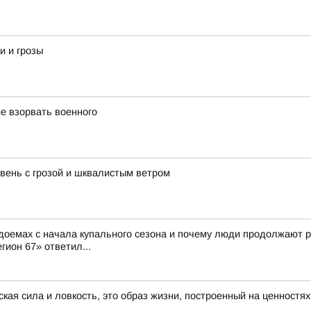
и и грозы
е взорвать военного
ень с грозой и шквалистым ветром
доемах с начала купального сезона и почему люди продолжают р
гион 67» ответил...
ская сила и ловкость, это образ жизни, построенный на ценностя