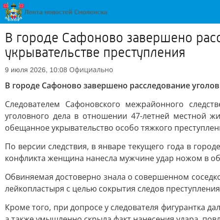
В городе Сафоново завершено рас
укрывательстве преступления
Официально
9 июля 2026, 10:08
В городе Сафоново завершено расследование уголо
Следователем Сафоновского межрайонного следств
уголовного дела в отношении 47-летней местной жи
обещанное укрывательство особо тяжкого преступлени
По версии следствия, в январе текущего года в горо
конфликта женщина нанесла мужчине удар ножом в об
Обвиняемая достоверно знала о совершенном соседко
лейкопластыря с целью сокрытия следов преступлени
Кроме того, при допросе у следователя фигурантка 
а также умышленно скрыла факт нанесения удара, пов