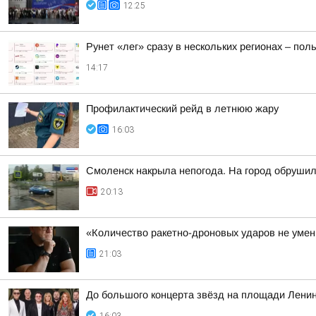
12:25
Рунет «лег» сразу в нескольких регионах – по
14:17
Профилактический рейд в летнюю жару
16:03
Смоленск накрыла непогода. На город обруши
20:13
«Количество ракетно-дроновых ударов не умень
21:03
До большого концерта звёзд на площади Ленин