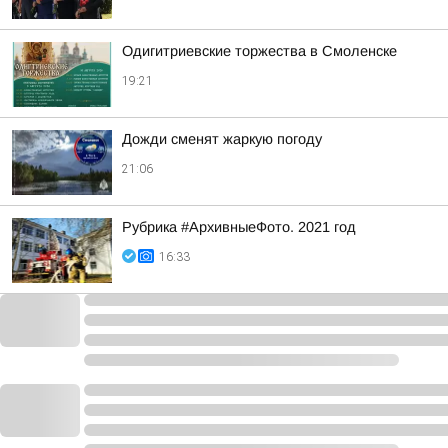
Одигитриевские торжества в Смоленске
19:21
Дожди сменят жаркую погоду
21:06
Рубрика #АрхивныеФото. 2021 год
16:33