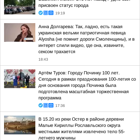
присвоен статус города
19:19
Анна Долгарева: Так, ладно, есть такая
украинская вельми патриотичная певица
Alyosha (не помнит дороги Смоленщины), и в
интерет слили видео, где она, извините,
сексом трахается
18:43
Артём Туров: Городу Починку 100 лет.
Сегодня в рамках празднования 100-летия со
дня основания города Починка была
подготовлена масштабная торжественная
программа
17:36
В 15.20 из реки Остер в районе деревни
Малые Кириллы Рославльского округа
местными жителями извлечено тело 55-
летнего мужчины