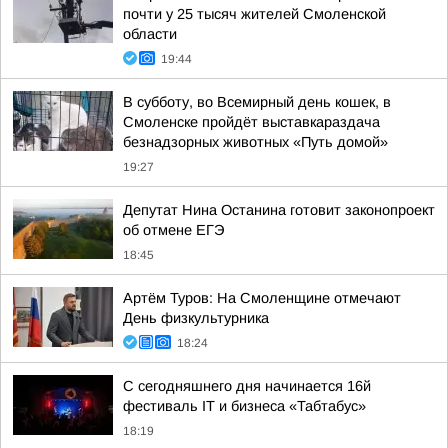
почти у 25 тысяч жителей Смоленской
области
19:44
В субботу, во Всемирный день кошек, в
Смоленске пройдёт выставкараздача
безнадзорных животных «Путь домой»
19:27
Депутат Нина Останина готовит законопроект
об отмене ЕГЭ
18:45
Артём Туров: На Смоленщине отмечают
День физкультурника
18:24
С сегодняшнего дня начинается 16й
фестиваль IT и бизнеса «Табтабус»
18:19