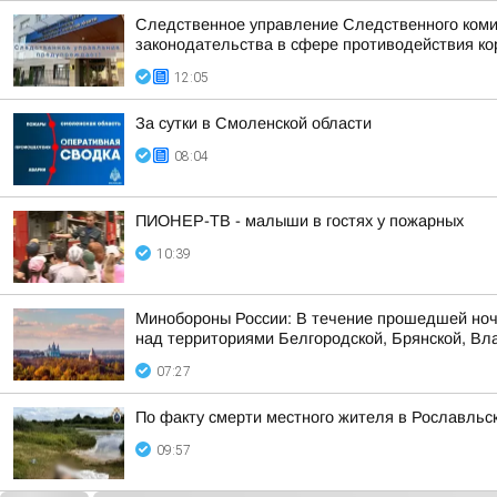
Следственное управление Следственного коми
законодательства в сфере противодействия кор
12:05
За сутки в Смоленской области
08:04
ПИОНЕР-ТВ - малыши в гостях у пожарных
10:39
Минобороны России: В течение прошедшей ноч
над территориями Белгородской, Брянской, Вла
07:27
По факту смерти местного жителя в Рославльс
09:57