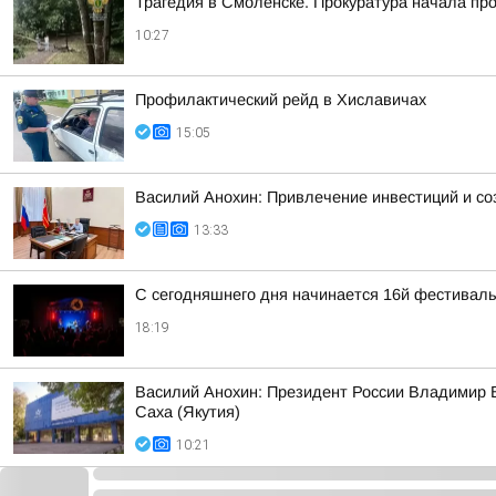
Трагедия в Смоленске. Прокуратура начала пр
10:27
Профилактический рейд в Хиславичах
15:05
Василий Анохин: Привлечение инвестиций и со
13:33
С сегодняшнего дня начинается 16й фестиваль 
18:19
Василий Анохин: Президент России Владимир В
Саха (Якутия)
10:21