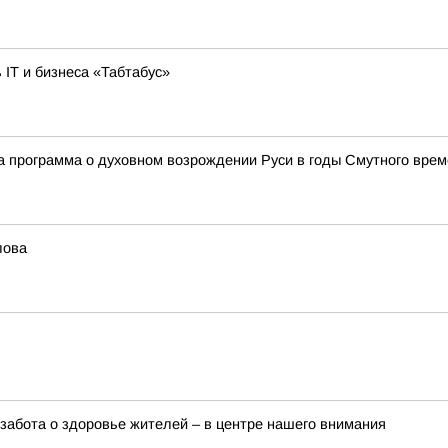
 IT и бизнеса «Табтабус»
а программа о духовном возрождении Руси в годы Смутного вре
лова
забота о здоровье жителей – в центре нашего внимания