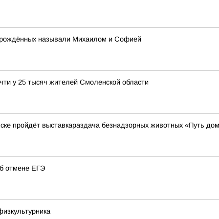
ворождённых называли Михаилом и Софией
чти у 25 тысяч жителей Смоленской области
нске пройдёт выставкараздача безнадзорных животных «Путь до
об отмене ЕГЭ
физкультурника