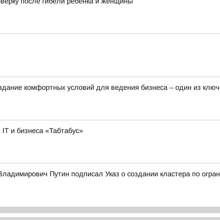
оверку после гибели ребёнка и женщины
здание комфортных условий для ведения бизнеса – один из клю
IT и бизнеса «Табтабус»
ладимирович Путин подписал Указ о создании кластера по огран