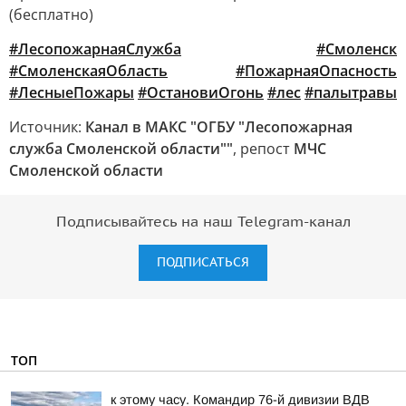
(бесплатно)
#ЛесопожарнаяСлужба
#Смоленск
#СмоленскаяОбласть
#ПожарнаяОпасность
#ЛесныеПожары
#ОстановиОгонь
#лес
#палытравы
Источник:
Канал в МАКС "ОГБУ "Лесопожарная
служба Смоленской области""
, репост
МЧС
Смоленской области
Подписывайтесь на наш Telegram-канал
ПОДПИСАТЬСЯ
ТОП
к этому часу. Командир 76-й дивизии ВДВ