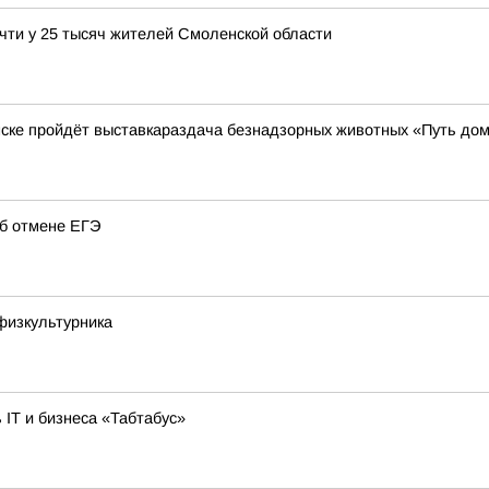
чти у 25 тысяч жителей Смоленской области
нске пройдёт выставкараздача безнадзорных животных «Путь до
об отмене ЕГЭ
физкультурника
 IT и бизнеса «Табтабус»