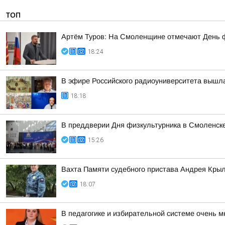
ТОП
Артём Туров: На Смоленщине отмечают День 
18:24
В эфире Российского радиоуниверситета вышла
18:18
В преддверии Дня физкультурника в Смоленске
15:26
Вахта Памяти судебного пристава Андрея Кры
18:07
В педагогике и избирательной системе очень м