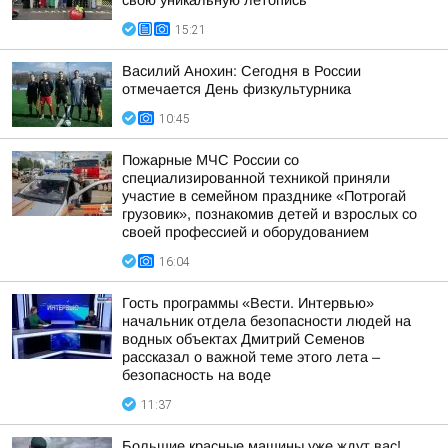
свою уникальную летопись
15:21
Василий Анохин: Сегодня в России
отмечается День физкультурника
10:45
Пожарные МЧС России со
специализированной техникой приняли
участие в семейном празднике «Потрогай
грузовик», познакомив детей и взрослых со
своей профессией и оборудованием
16:04
Гость программы «Вести. Интервью»
начальник отдела безопасности людей на
водных объектах Дмитрий Семенов
рассказал о важной теме этого лета –
безопасность на воде
11:37
Большие красные машины уже ждут вас!