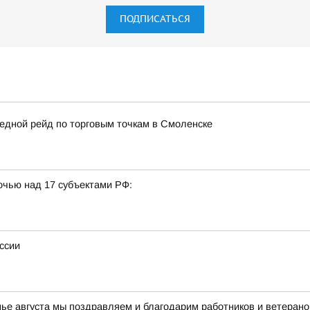
ПОДПИСАТЬСЯ
едной рейд по торговым точкам в Смоленске
очью над 17 субъектами РФ:
ссии
нье августа мы поздравляем и благодарим работников и ветерано