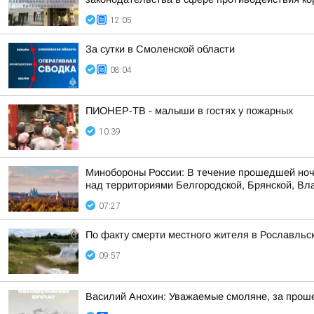
12:05
За сутки в Смоленской области
08:04
ПИОНЕР-ТВ - малыши в гостях у пожарных
10:39
Минобороны России: В течение прошедшей ноч
над территориями Белгородской, Брянской, Вла
07:27
По факту смерти местного жителя в Рославльс
09:57
Василий Анохин: Уважаемые смоляне, за прош