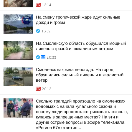
13:14
На смену тропической жаре идут сильные
дожди и грозы
13:52
На Смоленскую область обрушился мощный
ливень с грозой и шквалистым ветром
20:33
Смоленск накрыла непогода. На город
обрушились сильный ливень и шквалистый
ветер
20:13
Сколько трагедий произошло на смоленских
водоемах с начала купального сезона и
почему люди продолжают рисковать жизнью,
купаясь в запрещенных местах? На эти и
другие острые вопросы в эфире телеканала
«Регион 67» ответил...