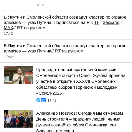
18:13
В Якутии и Смоленской области создадут кластер по огранке
алмазов — указ Путина. Подписаться на RT:
ТГ
|
Зеркало
|
MAX
//
RT на русском
17:42
В Якутии и Смоленской области создадут кластер по огранке
алмазов — указ Путина//
RT на русском
17:42
Председатель избирательной комиссии
Смоленской области Олеся Жукова приняла
участие в открытии XXXVII Смоленских
областных сборов творческой молодёжи
«Сокол-2026»
17:42
Александр Новиков: Сегодня мы отмечаем
День строителя – праздник людей, чьими
руками создаётся облик Смоленска, его
будущее, его душа