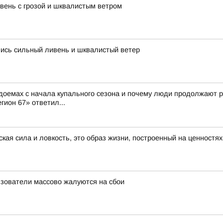
ень с грозой и шквалистым ветром
лись сильный ливень и шквалистый ветер
доемах с начала купального сезона и почему люди продолжают р
гион 67» ответил...
ская сила и ловкость, это образ жизни, построенный на ценностя
льзователи массово жалуются на сбои