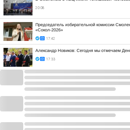
20:08
Председатель избирательной комиссии Смолен
«Сокол-2026»
17:42
Александр Новиков: Сегодня мы отмечаем День
17:33