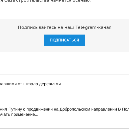
ая фаза строительства начнётся осенью.
Подписывайтесь на наш Telegram-канал
ПОДПИСАТЬСЯ
упавшими от шквала деревьями
ожил Путину о продвижении на Добропольском направлении В Пол
учать применение...