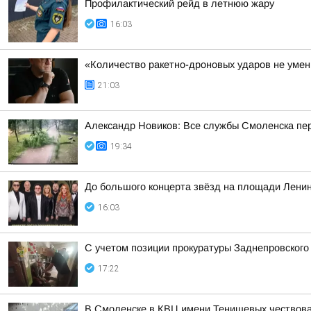
Профилактический рейд в летнюю жару
16:03
«Количество ракетно-дроновых ударов не умень
21:03
Александр Новиков: Все службы Смоленска пер
19:34
До большого концерта звёзд на площади Ленин
16:03
С учетом позиции прокуратуры Заднепровского
17:22
В Смоленске в КВЦ имени Тенишевых чествова