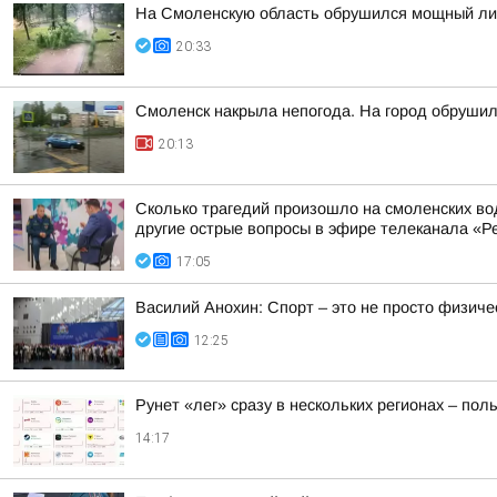
На Смоленскую область обрушился мощный лив
20:33
Смоленск накрыла непогода. На город обруши
20:13
Сколько трагедий произошло на смоленских во
другие острые вопросы в эфире телеканала «Ре
17:05
Василий Анохин: Спорт – это не просто физиче
12:25
Рунет «лег» сразу в нескольких регионах – по
14:17