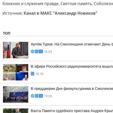
ближних и служения правде. Светлая память. Соболезн
Источник:
Канал в МАКС "Александр Новиков"
ТОП
Артём Туров: На Смоленщине отмечают День 
18:24
В эфире Российского радиоуниверситета вышла
18:18
В преддверии Дня физкультурника в Смоленске
15:26
Вахта Памяти судебного пристава Андрея Кры