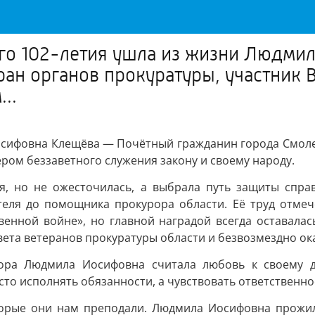
его 102-летия ушла из жизни Людм
ран органов прокуратуры, участник 
..
осифовна Клещёва — Почётный гражданин города Смолен
ром беззаветного служения закону и своему народу.
я, но не ожесточилась, а выбрала путь защиты спра
ателя до помощника прокурора области. Её труд отм
венной войне», но главной наградой всегда оставала
вета ветеранов прокуратуры области и безвозмездно ок
рора Людмила Иосифовна считала любовь к своему д
сто исполнять обязанности, а чувствовать ответственнос
которые они нам преподали. Людмила Иосифовна прожил