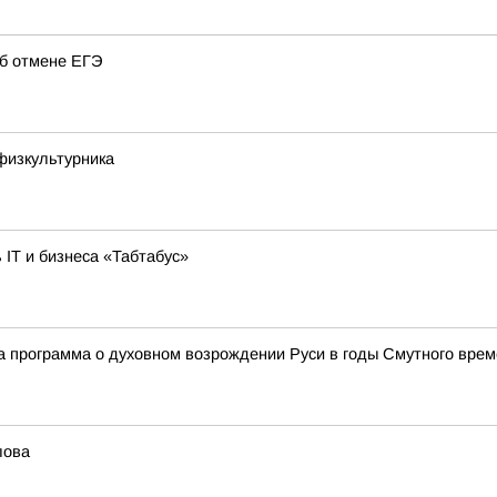
об отмене ЕГЭ
физкультурника
 IT и бизнеса «Табтабус»
а программа о духовном возрождении Руси в годы Смутного вре
лова