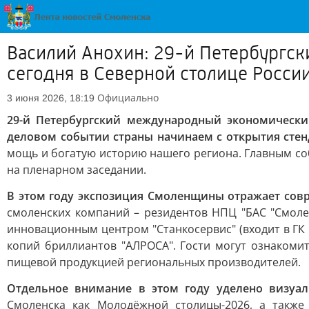
Василий Анохин: 29-й Петербургс
сегодня в Северной столице Росси
Официально
3 июня 2026, 18:19
29-й Петербургский международный экономически
деловом событии страны начинаем с открытия стен
мощь и богатую историю нашего региона. Главным с
на пленарном заседании.
В этом году экспозиция Смоленщины отражает сов
смоленских компаний – резидентов НПЦ "БАС "Смоле
инновационным центром "Станкосервис" (входит в ГК 
копий бриллиантов "АЛРОСА". Гости могут ознакоми
пищевой продукцией региональных производителей.
Отдельное внимание в этом году уделено визуа
Смоленска как Молодёжной столицы-2026, а такж