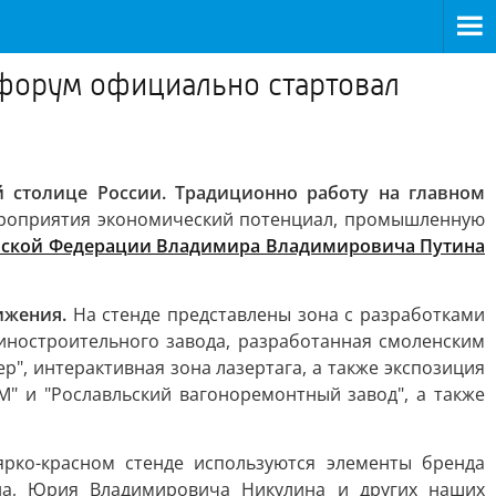
форум официально стартовал
 столице России. Традиционно работу на главном
ероприятия экономический потенциал, промышленную
йской Федерации Владимира Владимировича Путина
ижения.
На стенде представлены зона с разработками
иностроительного завода, разработанная смоленским
", интерактивная зона лазертага, а также экспозиция
" и "Рославльский вагоноремонтный завод", а также
ярко-красном стенде используются элементы бренда
на, Юрия Владимировича Никулина и других наших