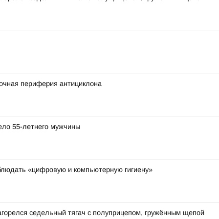
сточная периферия антициклона
ело 55-летнего мужчины
блюдать «цифровую и компьютерную гигиену»
загорелся седельный тягач с полуприцепом, гружённым щепой