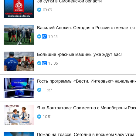
За сутки в Смоленской области
09:09
Василий Анохин: Сегодня в России отмечается
10:45
Большие красные машины уже ждут вас!
15:06
Гость программы «Вести. Интервью» начальник
11:37
Яна Лантратова: Совместно с Минобороны Росс
10:51
Пожар на трассе. Сегодня в восьмом часу утр