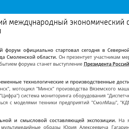
кий международный экономический 
и
й форум официально стартовал сегодня в Северной
да Смоленской области.
Он презентует участникам м
обытием форума станет выступление
Президента Росси
ременные технологические и производственные дост
нск", мотоцикл "Минск" производства Вяземского маш
"Цифра") система мониторинга оборудования "Диспетчер
ться с моделями техники предприятий "СмолМаш", "КДМ
льной и смысловой составляющей экспозиции.
На 
е мультимедийные образы Юрия Алексеевича Гагари