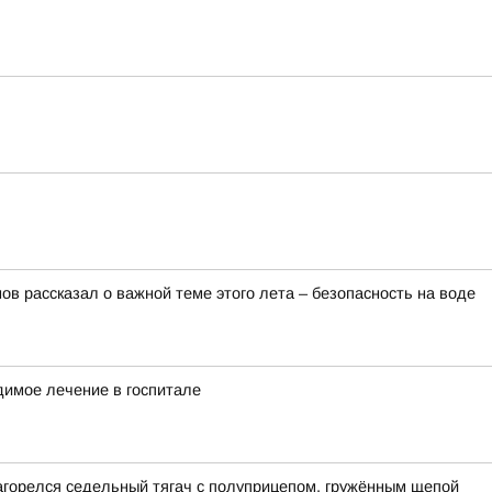
в рассказал о важной теме этого лета – безопасность на воде
димое лечение в госпитале
загорелся седельный тягач с полуприцепом, гружённым щепой