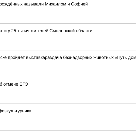
ворождённых называли Михаилом и Софией
чти у 25 тысяч жителей Смоленской области
нске пройдёт выставкараздача безнадзорных животных «Путь до
об отмене ЕГЭ
физкультурника