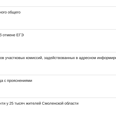
ного общего
об отмене ЕГЭ
нов участковых комиссий, задействованных в адресном информир
ода с прояснениями
чти у 25 тысяч жителей Смоленской области