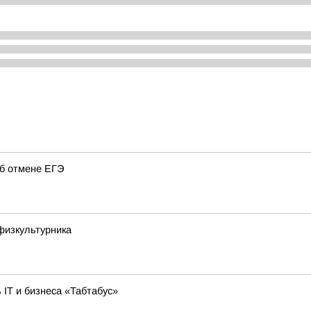
об отмене ЕГЭ
физкультурника
 IT и бизнеса «Табтабус»