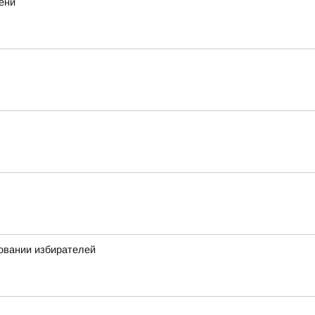
ени
овании избирателей