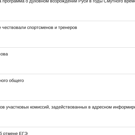
 программа о духовном возрождении Руси в годы Смутного врем
 чествовали спортсменов и тренеров
лова
ного общего
нов участковых комиссий, задействованных в адресном информир
об отмене ЕГЭ