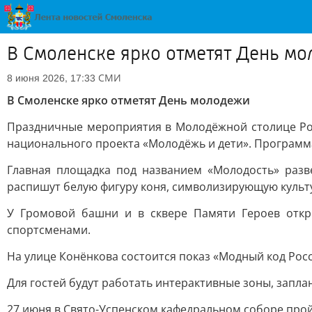
В Смоленске ярко отметят День м
СМИ
8 июня 2026, 17:33
В Смоленске ярко отметят День молодежи
Праздничные мероприятия в Молодёжной столице Рос
национального проекта «Молодёжь и дети». Программа
Главная площадка под названием «Молодость» разв
распишут белую фигуру коня, символизирующую куль
У Громовой башни и в сквере Памяти Героев откро
спортсменами.
На улице Конёнкова состоится показ «Модный код Рос
Для гостей будут работать интерактивные зоны, запл
27 июня в Свято-Успенском кафедральном соборе про