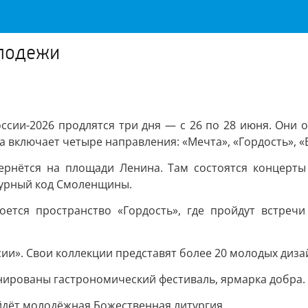
олодежи
сии-2026 продлятся три дня — с 26 по 28 июня. Они 
 включает четыре направления: «Мечта», «Гордость», «
ернётся на площади Ленина. Там состоятся концерт
турный код Смоленщины.
ется пространство «Гордость», где пройдут встречи
сии». Свои коллекции представят более 20 молодых диза
анированы гастрономический фестиваль, ярмарка добра.
йдёт молодёжная Божественная литургия.