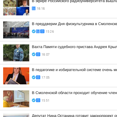
В эфире Российского радиоуниверситета вышла
18:18
В преддверии Дня физкультурника в Смоленске
15:26
Вахта Памяти судебного пристава Андрея Кры
18:07
В педагогике и избирательной системе очень м
17:05
В Смоленской области проходит обучение чле
15:51
Депутат Нина Останина готовит законопроект 