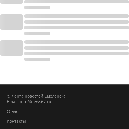
© Лента новостей Смоленска
Email:
info@news67.ru
О нас
Контакты