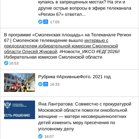
купаясь в запрещенных местах? На эти и
другие острые вопросы в эфире телеканала
«Регион 67» ответил...
17:05
В программе «Смоленская площадь» на Телеканале Регион
67 | Смоленское телевидение вышло
интервью с
председателем избирательной комиссии Смоленской
области Олесей Жуковой
. #Новости_ИКСО #ЕДГ2026//
Избирательная комиссия Смоленской области
16:53
Рубрика #АрхивныеФото. 2021 год
16:33
Яна Лантратова: Совместно с прокуратурой
Московской области помогли онкобольной
женщине — матери несовершеннолетних
детей изменить меру пресечения по
уголовному делу
16:07