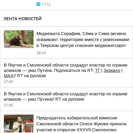
17:22
ЛЕНТА НОВОСТЕЙ
Медвежата Серафим, Сёма и Сима активно
осваивают территорию вместе с ровесниками
в Тверском центре спасения медвежатсирот
18:13
В Якутии и Смоленской области создадут кластер по огранке
алмазов — указ Путина. Подписаться на RT:
ТГ
|
Зеркало
|
MAX
//
RT на русском
17:42
В Якутии и Смоленской области создадут кластер по огранке
алмазов — указ Путина//
RT на русском
17:42
Председатель избирательной комиссии
Смоленской области Олеся Жукова приняла
участие в открытии XXXVII Смоленских