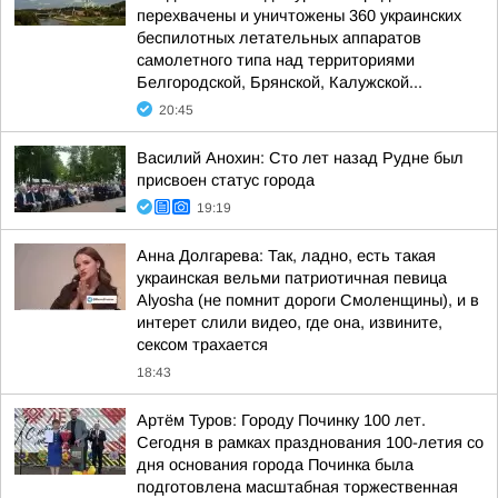
перехвачены и уничтожены 360 украинских
беспилотных летательных аппаратов
самолетного типа над территориями
Белгородской, Брянской, Калужской...
20:45
Василий Анохин: Сто лет назад Рудне был
присвоен статус города
19:19
Анна Долгарева: Так, ладно, есть такая
украинская вельми патриотичная певица
Alyosha (не помнит дороги Смоленщины), и в
интерет слили видео, где она, извините,
сексом трахается
18:43
Артём Туров: Городу Починку 100 лет.
Сегодня в рамках празднования 100-летия со
дня основания города Починка была
подготовлена масштабная торжественная