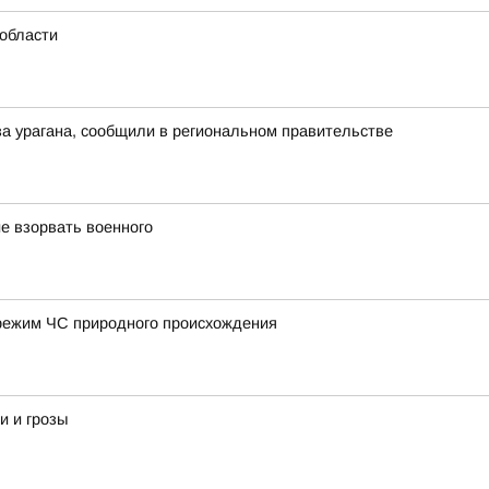
области
а урагана, сообщили в региональном правительстве
е взорвать военного
режим ЧС природного происхождения
и и грозы