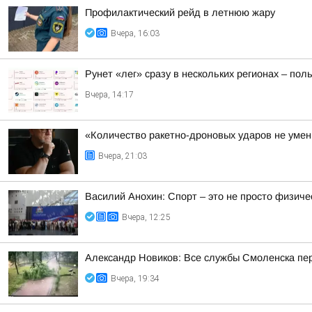
Профилактический рейд в летнюю жару
Вчера, 16:03
Рунет «лег» сразу в нескольких регионах – по
Вчера, 14:17
«Количество ракетно-дроновых ударов не умень
Вчера, 21:03
Василий Анохин: Спорт – это не просто физиче
Вчера, 12:25
Александр Новиков: Все службы Смоленска пер
Вчера, 19:34