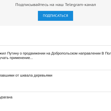
Подписывайтесь на наш Telegram-канал
ПОДПИСАТЬСЯ
ожил Путину о продвижении на Добропольском направлении В Пол
учать применение...
упавшими от шквала деревьями
урагана