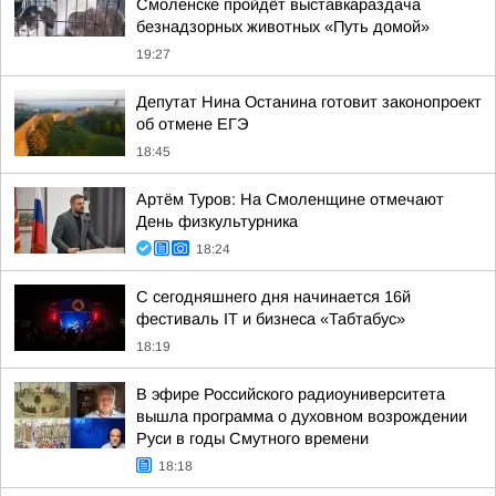
Смоленске пройдёт выставкараздача
безнадзорных животных «Путь домой»
19:27
Депутат Нина Останина готовит законопроект
об отмене ЕГЭ
18:45
Артём Туров: На Смоленщине отмечают
День физкультурника
18:24
С сегодняшнего дня начинается 16й
фестиваль IT и бизнеса «Табтабус»
18:19
В эфире Российского радиоуниверситета
вышла программа о духовном возрождении
Руси в годы Смутного времени
18:18