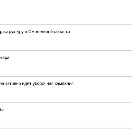
аструктуру в Смоленской области
 жара
на активно идет уборочная кампания
а»