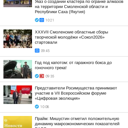
Указ о создании кластера по огранке алмазов
на территории Смоленской области и
Республики Саха (Якутия)
10:21
XXXVII Смоленские областные сборы
творческой молодёжи «Сокол2026»
стартовали
09:45
Год под капотом: от гаражного бокса до
гоночного трека!
09:35
Представители Росимущества принимают
участие в VII Всероссийском форуме
«Цифровая эволюция»
10:08
Прайм: Мишустин отметил положительную
динамику макроэкономических показателей