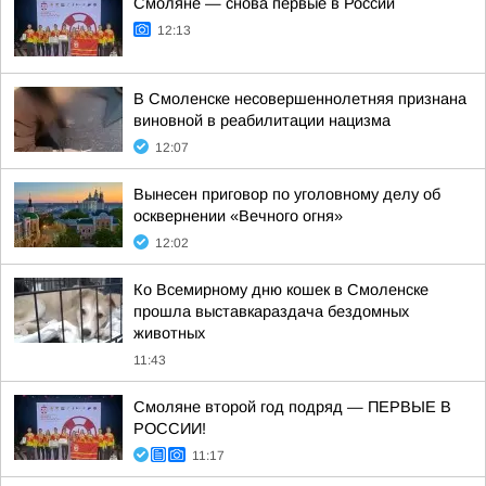
Смоляне — снова первые в России
12:13
В Смоленске несовершеннолетняя признана
виновной в реабилитации нацизма
12:07
Вынесен приговор по уголовному делу об
осквернении «Вечного огня»
12:02
Ко Всемирному дню кошек в Смоленске
прошла выставкараздача бездомных
животных
11:43
Смоляне второй год подряд — ПЕРВЫЕ В
РОССИИ!
11:17